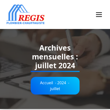
Aller
au
contenu
Plombier Chauffagiste
Archives
mensuelles :
juillet 2024
Accueil
-
2024
-
juillet