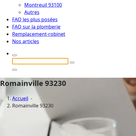
Montreuil 93100
Autres
FAQ les plus posées
FAQ sur la plomberie
Remplacement-robinet
Nos articles
Recherche
pour :
Romainville 93230
Accueil
-
Romainville 93230