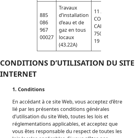
Travaux
11 AV
885
d’installation
CORENTIN
086
d’eau et de
CARIOU
10
967
gaz en tous
75019 PARIS
00027
locaux
19
(43.22A)
CONDITIONS D’UTILISATION DU SITE
INTERNET
1. Conditions
En accédant à ce site Web, vous acceptez d’être
lié par les présentes conditions générales
d’utilisation du site Web, toutes les lois et
réglementations applicables, et acceptez que
vous êtes responsable du respect de toutes les