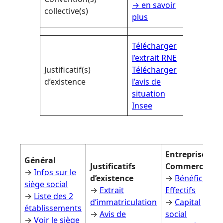
→ en savoir
collective(s)
plus
Télécharger
l’extrait RNE
Justificatif(s)
Télécharger
d’existence
l’avis de
situation
Insee
Entreprise
Général
Justificatifs
Commerciale
→
Infos sur le
d’existence
→
Bénéficiaires
siège social
→
Extrait
Effectifs
→
Liste des 2
d’immatriculation
→
Capital
établissements
→
Avis de
social
→
Voir le siège