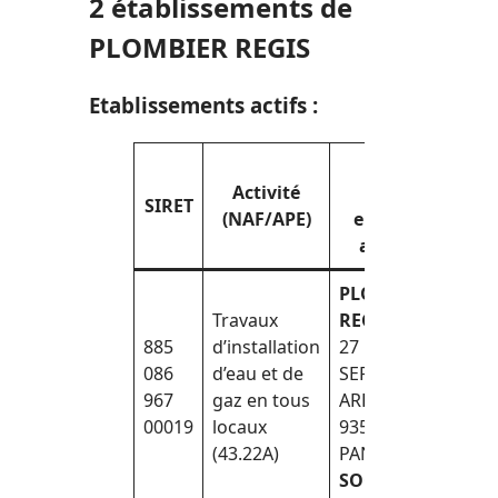
2 établissements de
PLOMBIER REGIS
Etablissements actifs :
Détails
Activité
(nom,
SIRET
C
(NAF/APE)
enseigne,
adresse)
PLOMBIER
Travaux
REGIS
885
d’installation
27 RUE DES
086
d’eau et de
SEPT
02
967
gaz en tous
ARPENTS
00019
locaux
93500
(43.22A)
PANTIN
SIÈGE
SOCIAL