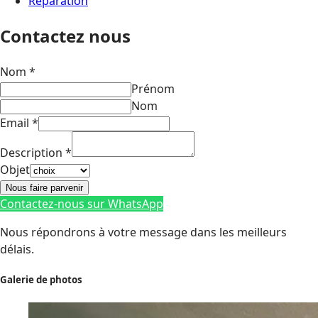
Réparation
Contactez nous
Nom
*
Prénom
Nom
Email
*
Description
*
Objet
Nous faire parvenir
Contactez-nous sur WhatsApp
Nous répondrons à votre message dans les meilleurs
délais.
Galerie de photos